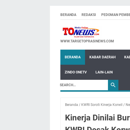
BERANDA
REDAKSI
PEDOMAN PEMBE
WWW.TARGETOPRASINEWS.COM
BERANDA
KABAR DAERAH
KA
ZINDO ONETV
LAIN-LAIN
Beranda
/
KWRI Soroti Kinerja Korwil
/
Ne
Kinerja Dinilai Bu
KWRI Desak Korwi