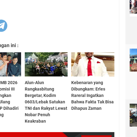
an ini :
PMB 2026
Alun-Alun
Kebenaran yang
omisi III
Rangkasbitung
Dibungkam: Erles
ngkan
Bergetar, Kodim
Rareral Ingatkan
Ulang
0603/Lebak Satukan
Bahwa Fakta Tak Bisa
P Dihadiri
TNI dan Rakyat Lewat
Dihapus Zaman
ng
Nobar Penuh
Keakraban