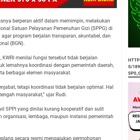
usnya berperan aktif dalam memimpin, melakukan
sional Satuan Pelayanan Pemenuhan Gizi (SPPG) di
agar program berjalan transparan, akuntabel, dan
onal (BGN).
WRI menilai fungsi tersebut tidak berjalan
HTTP
uk lemahnya koordinasi dengan pemerintah daerah,
S/18
rta berbagai elemen masyarakat.
SP0_
jabat, tetapi koordinasi tidak berjalan optimal. Hal
engah masyarakat,” ujar Rudi.
l SPPI yang dinilai kurang kooperatif dan sulit
 organisasi, lembaga, maupun instansi pemerintah
deglang secara resmi mengajukan permohonan