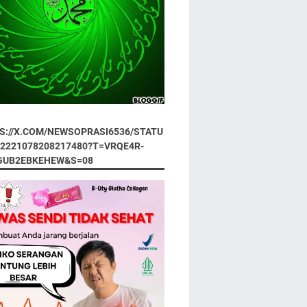
S://X.COM/NEWSOPRASI6536/STATU
92221078208217480?T=VRQE4R-
GUB2EBKEHEW&S=08