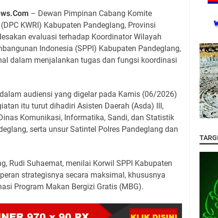
News.Com
– Dewan Pimpinan Cabang Komite
 (DPC KWRI) Kabupaten Pandeglang, Provinsi
esakan evaluasi terhadap Koordinator Wilayah
embangunan Indonesia (SPPI) Kabupaten Pandeglang,
timal dalam menjalankan tugas dan fungsi koordinasi
dalam audiensi yang digelar pada Kamis (06/2026)
tan itu turut dihadiri Asisten Daerah (Asda) III,
inas Komunikasi, Informatika, Sandi, dan Statistik
eglang, serta unsur Satintel Polres Pandeglang dan
TARG
g, Rudi Suhaemat, menilai Korwil SPPI Kabupaten
peran strategisnya secara maksimal, khususnya
asi Program Makan Bergizi Gratis (MBG).