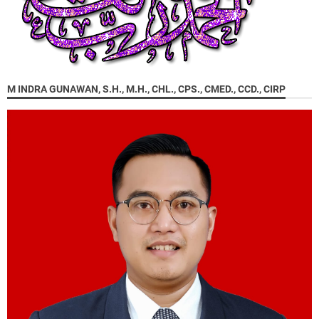
M INDRA GUNAWAN, S.H., M.H., CHL., CPS., CMED., CCD., CIRP