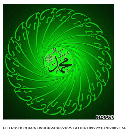
HTTPS://X.COM/NEWSOPRASI6536/STATUS/18922210782082174