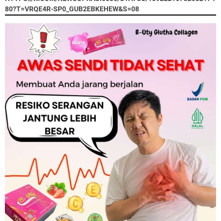
80?T=VRQE4R-SP0_GUB2EBKEHEW&S=08