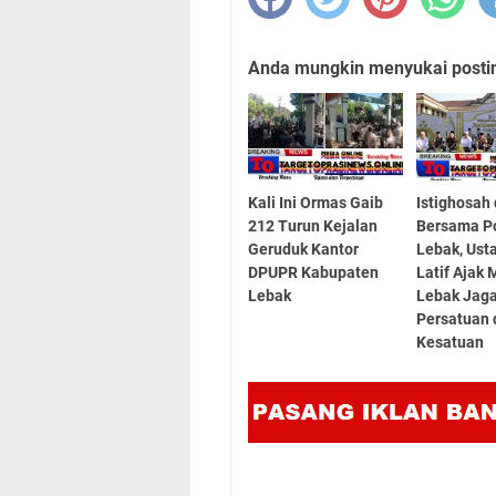
Anda mungkin menyukai posting
Kali Ini Ormas Gaib
Istighosah 
212 Turun Kejalan
Bersama P
Geruduk Kantor
Lebak, Ust
DPUPR Kabupaten
Latif Ajak
Lebak
Lebak Jag
Persatuan 
Kesatuan