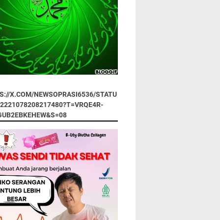
S://X.COM/NEWSOPRASI6536/STATU
92221078208217480?T=VRQE4R-
GUB2EBKEHEW&S=08