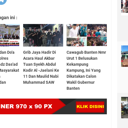
an ini :
dan Do'a
Grib Jaya Hadir Di
Cawagub Banten Nmr
olres
Acara Haul Akbar
Urut 1 Belusukan
adz Das'ad
Tuan Syekh Abdul
Kekampung
 Masyarakat
Kodir Al -Jaelani Ke
Kampung, Ini Yang
a
11 Dan Maulid Nabi
Dikatakan Calon
dan
Muhammad SAW
Wakil Gubernur
Banten