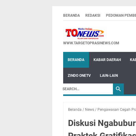
BERANDA
REDAKSI
PEDOMAN PEMBE
WWW.TARGETOPRASINEWS.COM
BERANDA
KABAR DAERAH
KA
ZINDO ONETV
LAIN-LAIN
Beranda
/
News
/
Pengawasan Cegah Prak
Diskusi Ngabubu
Praktek Gratifik