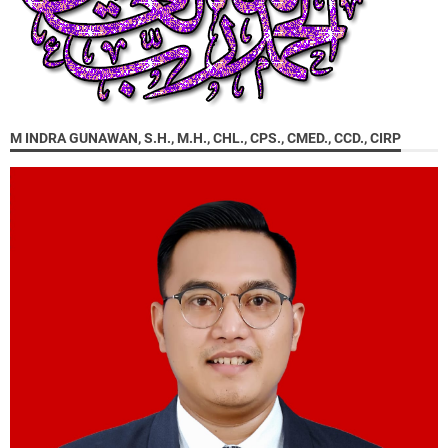
M INDRA GUNAWAN, S.H., M.H., CHL., CPS., CMED., CCD., CIRP