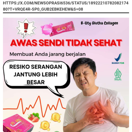
HTTPS://X.COM/NEWSOPRASI6536/STATUS/18922210782082174
80?T=VRQE4R-SP0_GUB2EBKEHEW&S=08