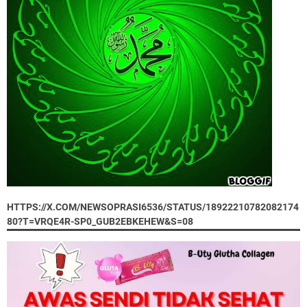
HTTPS://X.COM/NEWSOPRASI6536/STATUS/18922210782082174
80?T=VRQE4R-SP0_GUB2EBKEHEW&S=08