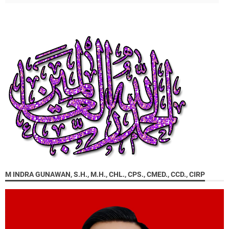
M INDRA GUNAWAN, S.H., M.H., CHL., CPS., CMED., CCD., CIRP