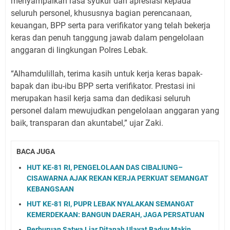
menyampaikan rasa syukur dan apresiasi kepada
seluruh personel, khususnya bagian perencanaan,
keuangan, BPP serta para verifikator yang telah bekerja
keras dan penuh tanggung jawab dalam pengelolaan
anggaran di lingkungan Polres Lebak.
“Alhamdulillah, terima kasih untuk kerja keras bapak-
bapak dan ibu-ibu BPP serta verifikator. Prestasi ini
merupakan hasil kerja sama dan dedikasi seluruh
personel dalam mewujudkan pengelolaan anggaran yang
baik, transparan dan akuntabel,” ujar Zaki.
BACA JUGA
HUT KE-81 RI, PENGELOLAAN DAS CIBALIUNG–
CISAWARNA AJAK REKAN KERJA PERKUAT SEMANGAT
KEBANGSAAN
HUT KE-81 RI, PUPR LEBAK NYALAKAN SEMANGAT
KEMERDEKAAN: BANGUN DAERAH, JAGA PERSATUAN
Perburuan Satwa Liar Ditanah Ulayat Baduy Makin