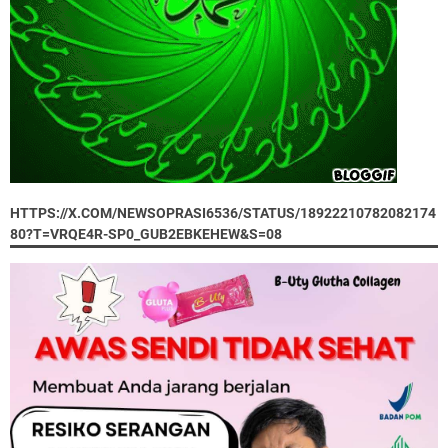
HTTPS://X.COM/NEWSOPRASI6536/STATUS/18922210782082174
80?T=VRQE4R-SP0_GUB2EBKEHEW&S=08