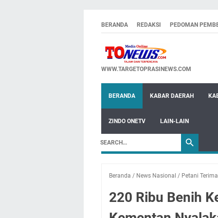
BERANDA
REDAKSI
PEDOMAN PEMBE
WWW.TARGETOPRASINEWS.COM
BERANDA
KABAR DAERAH
KA
ZINDO ONETV
LAIN-LAIN
Beranda
/
News Nasional
/
Petani Terima
220 Ribu Benih K
Kementan Nyalak