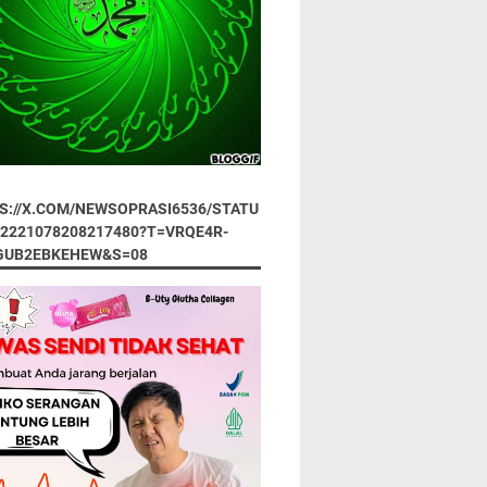
S://X.COM/NEWSOPRASI6536/STATU
92221078208217480?T=VRQE4R-
GUB2EBKEHEW&S=08