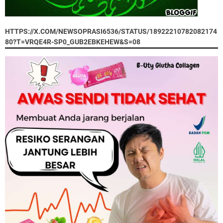
HTTPS://X.COM/NEWSOPRASI6536/STATUS/18922210782082174
80?T=VRQE4R-SP0_GUB2EBKEHEW&S=08