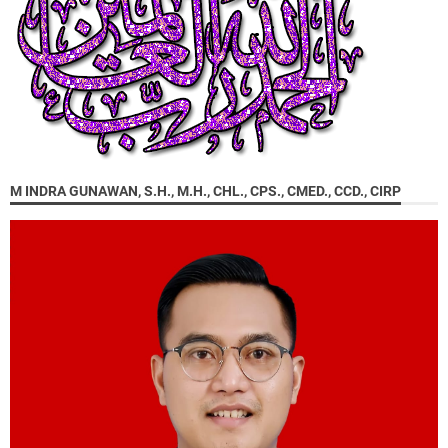
M INDRA GUNAWAN, S.H., M.H., CHL., CPS., CMED., CCD., CIRP