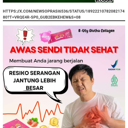
HTTPS://X.COM/NEWSOPRASI6536/STATUS/18922210782082174
80?T=VRQE4R-SP0_GUB2EBKEHEW&S=08