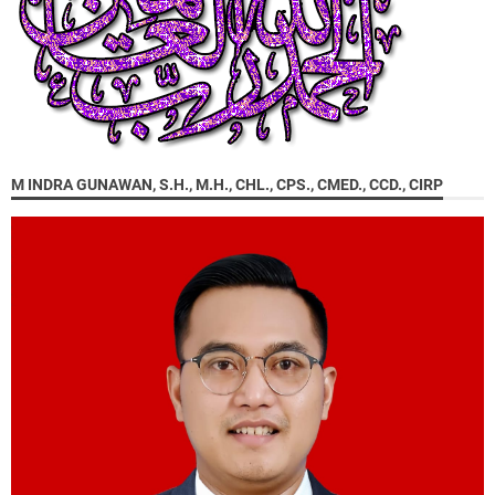
M INDRA GUNAWAN, S.H., M.H., CHL., CPS., CMED., CCD., CIRP