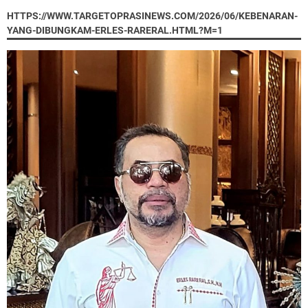
HTTPS://WWW.TARGETOPRASINEWS.COM/2026/06/KEBENARAN-
YANG-DIBUNGKAM-ERLES-RARERAL.HTML?M=1