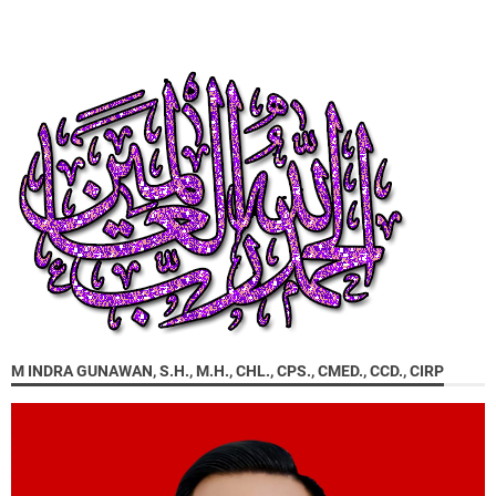
M INDRA GUNAWAN, S.H., M.H., CHL., CPS., CMED., CCD., CIRP