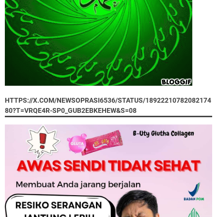
HTTPS://X.COM/NEWSOPRASI6536/STATUS/18922210782082174
80?T=VRQE4R-SP0_GUB2EBKEHEW&S=08