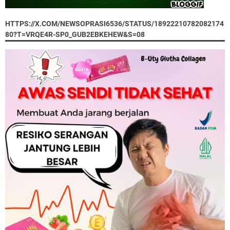
HTTPS://X.COM/NEWSOPRASI6536/STATUS/18922210782082174
80?T=VRQE4R-SP0_GUB2EBKEHEW&S=08