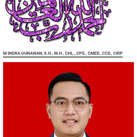
M INDRA GUNAWAN, S.H., M.H., CHL., CPS., CMED., CCD., CIRP