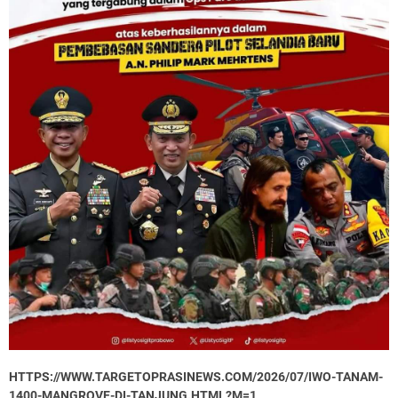
HTTPS://WWW.TARGETOPRASINEWS.COM/2026/07/IWO-TANAM-
1400-MANGROVE-DI-TANJUNG.HTML?M=1