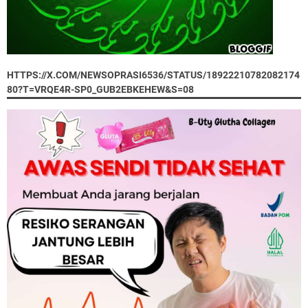
HTTPS://X.COM/NEWSOPRASI6536/STATUS/18922210782082174
80?T=VRQE4R-SP0_GUB2EBKEHEW&S=08