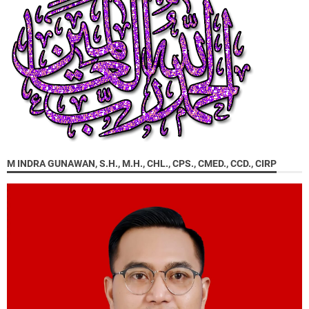
M INDRA GUNAWAN, S.H., M.H., CHL., CPS., CMED., CCD., CIRP