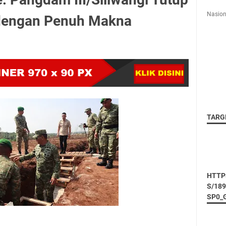
Nasion
 dengan Penuh Makna
TARG
HTTP
S/18
SP0_