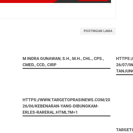
POSTINGAN LAMA
M INDRA GUNAWAN, S.H., M.H., CHL., CPS.,
HTTPS:
CMED., CCD., CIRP
26/07/I
TANJUN
HTTPS://WWW.TARGETOPRASINEWS.COM/20
26/06/KEBENARAN-YANG-DIBUNGKAM-
ERLES-RARERAL.HTML?M=1
TARGET