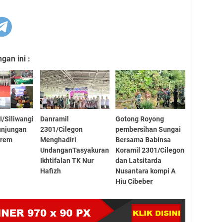
an ini :
I/Siliwangi
Danramil
Gotong Royong
unjungan
2301/Cilegon
pembersihan Sungai
orem
Menghadiri
Bersama Babinsa
UndanganTasyakuran
Koramil 2301/Cilegon
Ikhtifalan TK Nur
dan Latsitarda
Hafizh
Nusantara kompi A
Hiu Cibeber