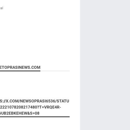
al
ETOPRASINEWS.COM
S://X.COM/NEWSOPRASI6536/STATU
92221078208217480?T=VRQE4R-
GUB2EBKEHEW&S=08