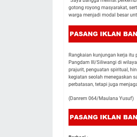
“Saya bangga melihat perkemban
gotong royong masyarakat, ser
warga menjadi modal besar untu
Rangkaian kunjungan kerja itu
Pangdam III/Siliwangi di wilay
prajurit, penguatan spiritual, h
kegiatan seolah menegaskan sa
perbatasan, tetapi juga menjag
(Danrem 064/Maulana Yusuf)