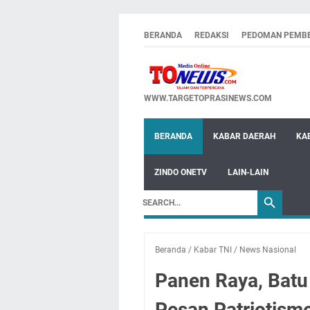
BERANDA
REDAKSI
PEDOMAN PEMBE
WWW.TARGETOPRASINEWS.COM
BERANDA
KABAR DAERAH
KA
ZINDO ONETV
LAIN-LAIN
Beranda
/
Kabar TNI
/
News Nasional
Panen Raya, Batu
Pesan Patriotisme