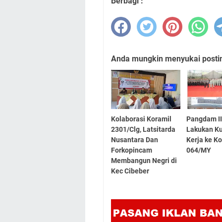
Berbagi :
Anda mungkin menyukai posting
Kolaborasi Koramil
Pangdam II
2301/Clg, Latsitarda
Lakukan K
Nusantara Dan
Kerja ke K
Forkopincam
064/MY
Membangun Negri di
Kec Cibeber