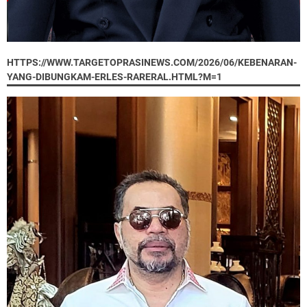
HTTPS://WWW.TARGETOPRASINEWS.COM/2026/06/KEBENARAN-
YANG-DIBUNGKAM-ERLES-RARERAL.HTML?M=1