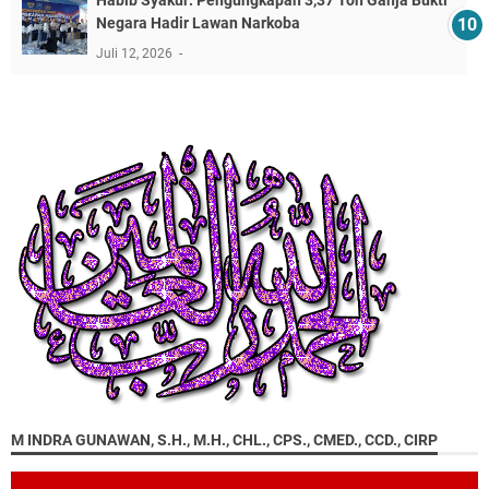
​Habib Syakur: Pengungkapan 3,37 Ton Ganja Bukti
Negara Hadir Lawan Narkoba
Juli 12, 2026
M INDRA GUNAWAN, S.H., M.H., CHL., CPS., CMED., CCD., CIRP