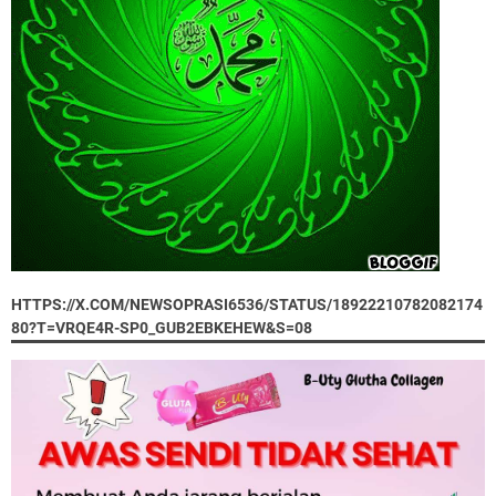
HTTPS://X.COM/NEWSOPRASI6536/STATUS/18922210782082174
80?T=VRQE4R-SP0_GUB2EBKEHEW&S=08