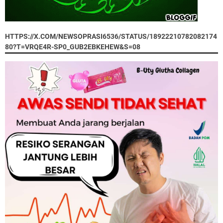
HTTPS://X.COM/NEWSOPRASI6536/STATUS/18922210782082174
80?T=VRQE4R-SP0_GUB2EBKEHEW&S=08