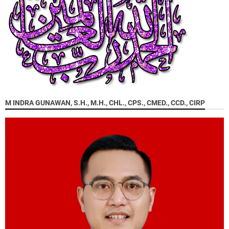
M INDRA GUNAWAN, S.H., M.H., CHL., CPS., CMED., CCD., CIRP