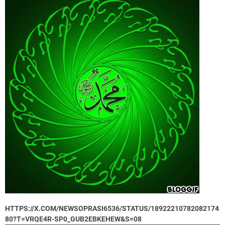
HTTPS://X.COM/NEWSOPRASI6536/STATUS/18922210782082174
80?T=VRQE4R-SP0_GUB2EBKEHEW&S=08