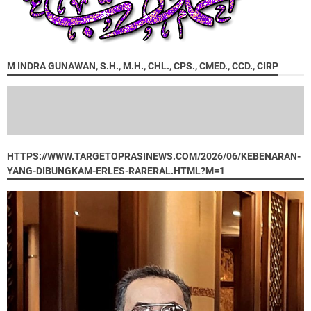
M INDRA GUNAWAN, S.H., M.H., CHL., CPS., CMED., CCD., CIRP
HTTPS://WWW.TARGETOPRASINEWS.COM/2026/06/KEBENARAN-
YANG-DIBUNGKAM-ERLES-RARERAL.HTML?M=1