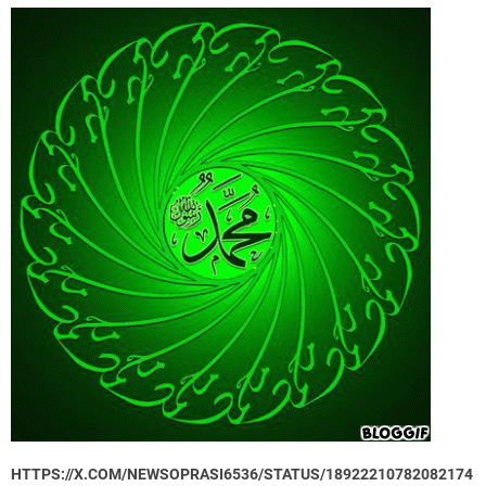
HTTPS://X.COM/NEWSOPRASI6536/STATUS/18922210782082174