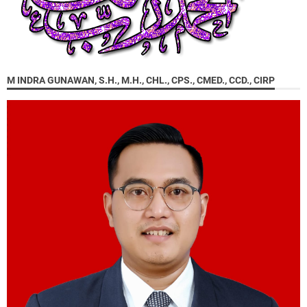
M INDRA GUNAWAN, S.H., M.H., CHL., CPS., CMED., CCD., CIRP