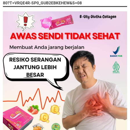
80?T=VRQE4R-SP0_GUB2EBKEHEW&S=08