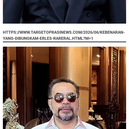
HTTPS://WWW.TARGETOPRASINEWS.COM/2026/06/KEBENARAN-
YANG-DIBUNGKAM-ERLES-RARERAL.HTML?M=1