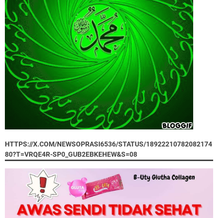
HTTPS://X.COM/NEWSOPRASI6536/STATUS/18922210782082174
80?T=VRQE4R-SP0_GUB2EBKEHEW&S=08