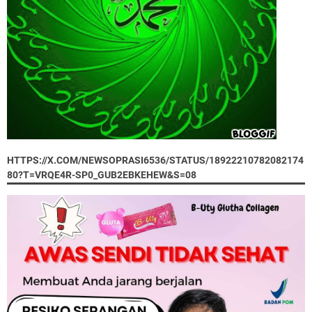
HTTPS://X.COM/NEWSOPRASI6536/STATUS/18922210782082174
80?T=VRQE4R-SP0_GUB2EBKEHEW&S=08