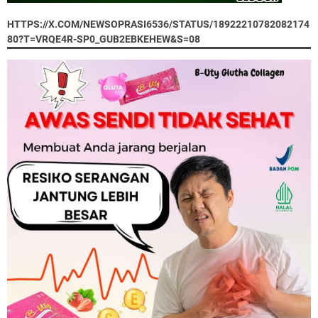
HTTPS://X.COM/NEWSOPRASI6536/STATUS/18922210782082174
80?T=VRQE4R-SP0_GUB2EBKEHEW&S=08