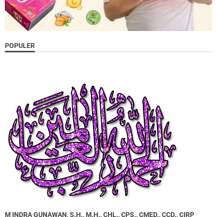
POPULER
M INDRA GUNAWAN, S.H., M.H., CHL., CPS., CMED., CCD., CIRP