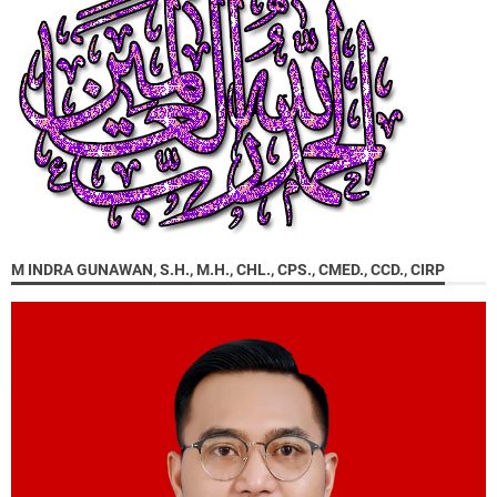
M INDRA GUNAWAN, S.H., M.H., CHL., CPS., CMED., CCD., CIRP