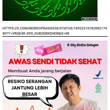
HTTPS://X.COM/NEWSOPRASI6536/STATUS/18922210782082174
80?T=VRQE4R-SP0_GUB2EBKEHEW&S=08