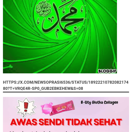
HTTPS://X.COM/NEWSOPRASI6536/STATUS/18922210782082174
80?T=VRQE4R-SP0_GUB2EBKEHEW&S=08