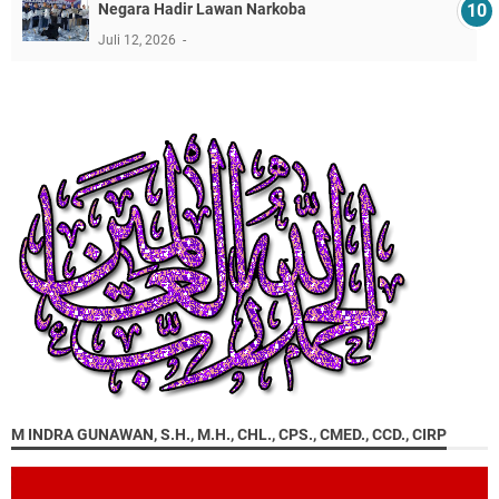
Negara Hadir Lawan Narkoba
Juli 12, 2026
M INDRA GUNAWAN, S.H., M.H., CHL., CPS., CMED., CCD., CIRP