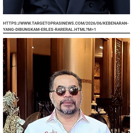
HTTPS://WWW.TARGETOPRASINEWS.COM/2026/06/KEBENARAN-
YANG-DIBUNGKAM-ERLES-RARERAL.HTML?M=1