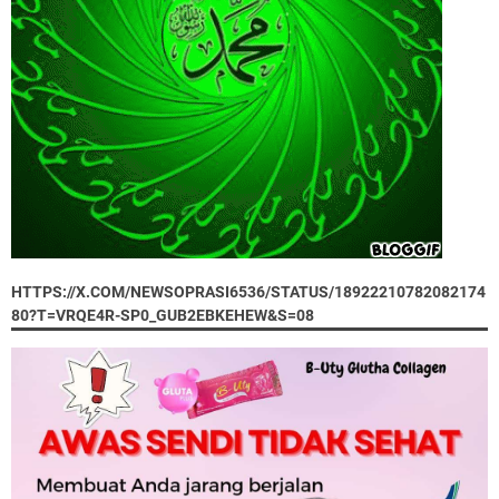
HTTPS://X.COM/NEWSOPRASI6536/STATUS/18922210782082174
80?T=VRQE4R-SP0_GUB2EBKEHEW&S=08