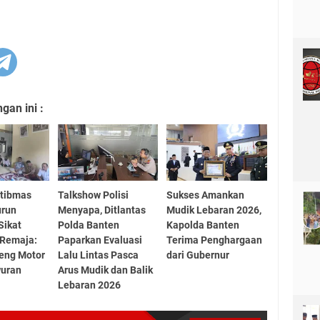
an ini :
tibmas
Talkshow Polisi
Sukses Amankan
urun
Menyapa, Ditlantas
Mudik Lebaran 2026,
Sikat
Polda Banten
Kapolda Banten
 Remaja:
Paparkan Evaluasi
Terima Penghargaan
eng Motor
Lalu Lintas Pasca
dari Gubernur
wuran
Arus Mudik dan Balik
Lebaran 2026