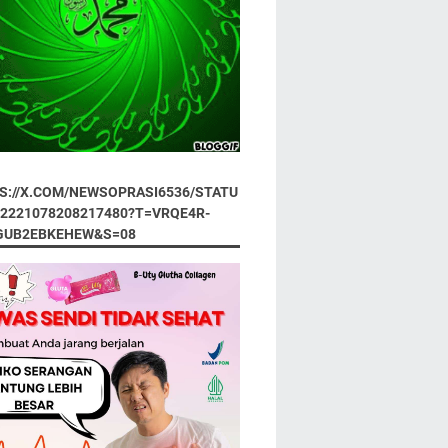
S://X.COM/NEWSOPRASI6536/STATU
92221078208217480?T=VRQE4R-
GUB2EBKEHEW&S=08