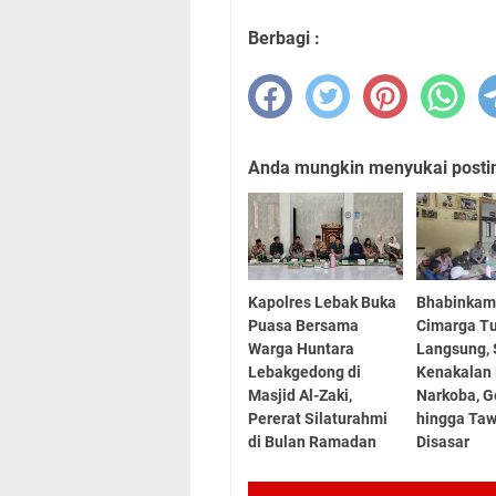
Berbagi :
Anda mungkin menyukai posting
Kapolres Lebak Buka
Bhabinkam
Puasa Bersama
Cimarga T
Warga Huntara
Langsung, 
Lebakgedong di
Kenakalan
Masjid Al-Zaki,
Narkoba, G
Pererat Silaturahmi
hingga Ta
di Bulan Ramadan
Disasar