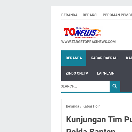
BERANDA
REDAKSI
PEDOMAN PEMBE
WWW.TARGETOPRASINEWS.COM
BERANDA
KABAR DAERAH
KA
ZINDO ONETV
LAIN-LAIN
Beranda
/
Kabar Polri
Kunjungan Tim Pus
Polda Banten