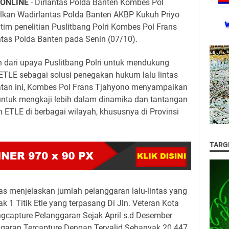
.ONLINE
- Dirlantas Polda Banten Kombes Pol
lkan Wadirlantas Polda Banten AKBP Kukuh Priyo
tim penelitian Puslitbang Polri Kombes Pol Frans
ntas Polda Banten pada Senin (07/10).
n dari upaya Puslitbang Polri untuk mendukung
ETLE sebagai solusi penegakan hukum lalu lintas
iatan ini, Kombes Pol Frans Tjahyono menyampaikan
 untuk mengkaji lebih dalam dinamika dan tantangan
ETLE di berbagai wilayah, khususnya di Provinsi
TARG
 menjelaskan jumlah pelanggaran lalu-lintas yang
 1 Titik Etle yang terpasang Di Jln. Veteran Kota
ngcapture Pelanggaran Sejak April s.d Desember
garan Tercapture Dengan Tervalid Sebanyak 20.447