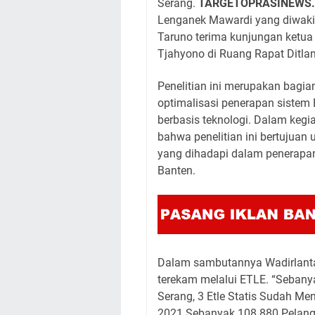
Serang.
TARGETOPRASINEWS
Lenganek Mawardi yang diwaki
Taruno terima kunjungan ketua 
Tjahyono di Ruang Rapat Ditla
Penelitian ini merupakan bagia
optimalisasi penerapan sistem 
berbasis teknologi. Dalam keg
bahwa penelitian ini bertujuan
yang dihadapi dalam penerapan 
Banten.
Dalam sambutannya Wadirlantas
terekam melalui ETLE. “Sebanyak
Serang, 3 Etle Statis Sudah Me
2021 Sebanyak 108.880 Pelang