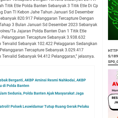
 Titik Etle Polda Banten Sebanyak 3 Titik Etle Di Cp
ang Dan Tl Kebon Jahe Tahun Januari Sd Desember
 Sebanyak 820.917 Pelanggaran Tercapture Dengan
 Tahap 3 Bulan Januari Sd Desember 2023 Sebanyak
Polres/Ta Jajaran Polda Banten Dan 1 Titik Etle
en Pelanggaran Tercapture Sebanyak 3.938.632
n Tervalid Sebanyak 102.422 Pelaggaran Sedangkan
 Pelanggaran Tercapture Sebanyak 3.029.417
HTTP
 Tervalid Sebanyak 94.412 Pelanggaran,” jelasnya.
S/18
SP0_
ebak Berganti, AKBP Arninsi Resmi Nahkodai, AKBP
u di Polda Banten
 Alam Sedunia, Polda Banten Ajak Masyarakat Jaga
troli! Polsek Leuwidamar Tutup Ruang Gerak Pelaku