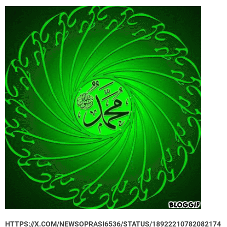
HTTPS://X.COM/NEWSOPRASI6536/STATUS/18922210782082174