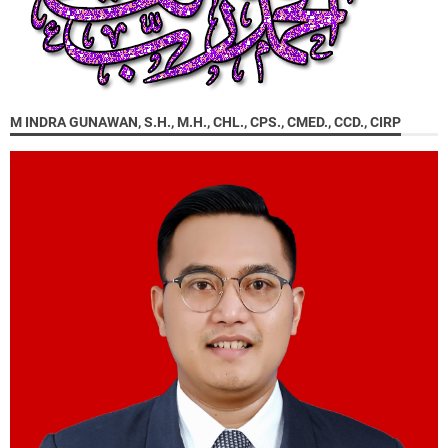
M INDRA GUNAWAN, S.H., M.H., CHL., CPS., CMED., CCD., CIRP