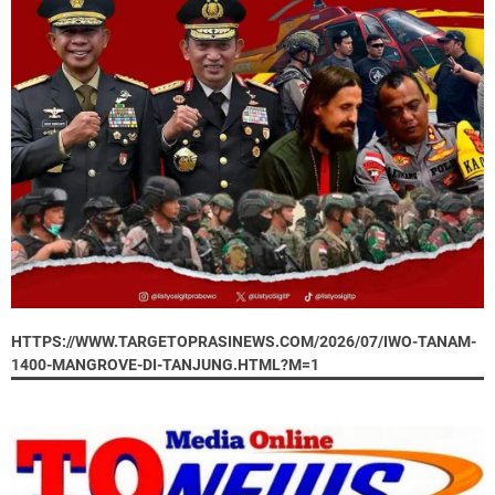
HTTPS://WWW.TARGETOPRASINEWS.COM/2026/07/IWO-TANAM-
1400-MANGROVE-DI-TANJUNG.HTML?M=1