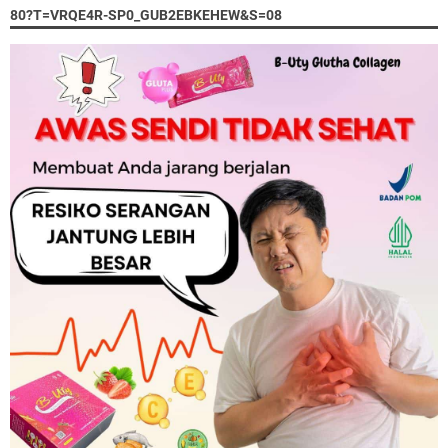
80?T=VRQE4R-SP0_GUB2EBKEHEW&S=08