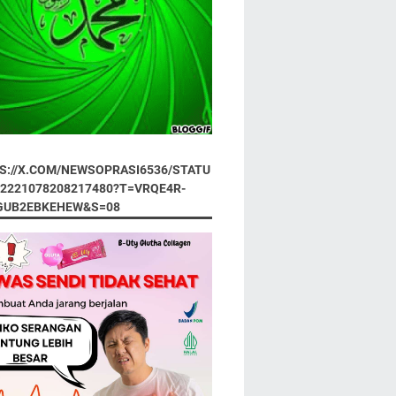
S://X.COM/NEWSOPRASI6536/STATU
92221078208217480?T=VRQE4R-
GUB2EBKEHEW&S=08