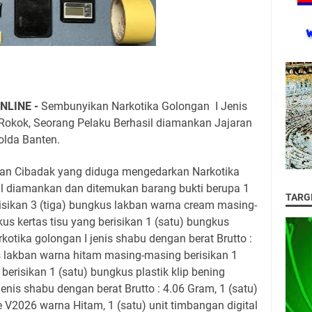
NLINE -
Sembunyikan Narkotika Golongan I Jenis
okok, Seorang Pelaku Berhasil diamankan Jajaran
olda Banten.
an Cibadak yang diduga mengedarkan Narkotika
il diamankan dan ditemukan barang bukti berupa 1
TARG
isikan 3 (tiga) bungkus lakban warna cream masing-
us kertas tisu yang berisikan 1 (satu) bungkus
rkotika golongan I jenis shabu dengan berat Brutto :
s lakban warna hitam masing-masing berisikan 1
 berisikan 1 (satu) bungkus plastik klip bening
jenis shabu dengan berat Brutto : 4.06 Gram, 1 (satu)
 V2026 warna Hitam, 1 (satu) unit timbangan digital