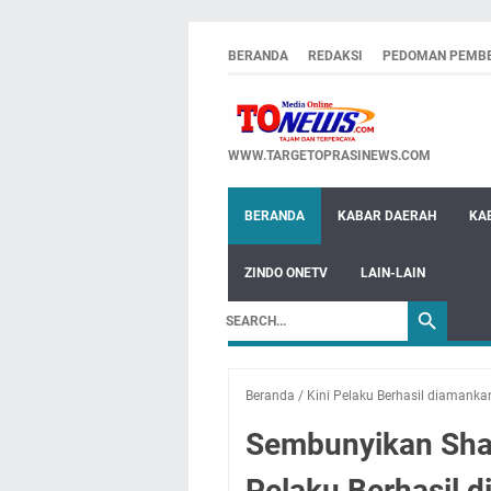
BERANDA
REDAKSI
PEDOMAN PEMBE
WWW.TARGETOPRASINEWS.COM
BERANDA
KABAR DAERAH
KA
ZINDO ONETV
LAIN-LAIN
Beranda
/
Kini Pelaku Berhasil diamanka
Sembunyikan Sha
Pelaku Berhasil 