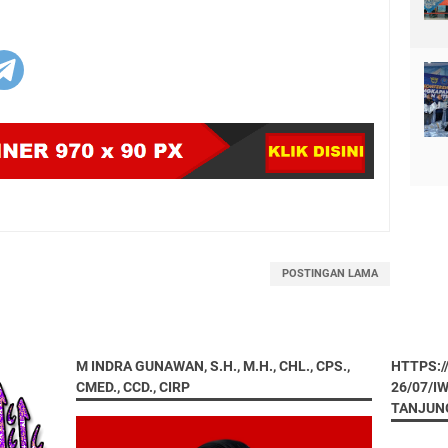
POSTINGAN LAMA
M INDRA GUNAWAN, S.H., M.H., CHL., CPS.,
HTTPS:
CMED., CCD., CIRP
26/07/I
TANJUN