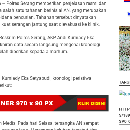
m
– Polres Serang memberikan penjelasan resmi dan
a salah satu tahanan berinisial AN, yang merupakan
pidana pencurian. Tahanan tersebut dinyatakan
kuat serangan jantung saat dievakuasi ke klinik.
 Reskrim Polres Serang, AKP Andi Kurniady Eka
hiran data secara langsung mengenai kronologi
elah diberikan kepada almarhum.
Kurniady Eka Setyabudi, kronologi peristiwa
TARG
rikut:
HTTP
S/18
SP0_
n Medis: Pada hari Selasa, tersangka AN sempat