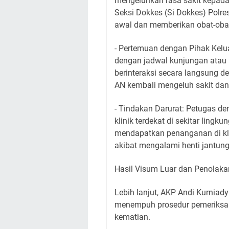
mengeluhkan rasa sakit kepada 
Seksi Dokkes (Si Dokkes) Pol
awal dan memberikan obat-obat
- ​Pertemuan dengan Pihak Kelu
dengan jadwal kunjungan atau
berinteraksi secara langsung de
AN kembali mengeluh sakit da
- ​Tindakan Darurat: Petugas 
klinik terdekat di sekitar lingk
mendapatkan penanganan di kli
akibat mengalami henti jantung
​Hasil Visum Luar dan Penolaka
​Lebih lanjut, AKP Andi Kurnia
menempuh prosedur pemeriksaa
kematian.