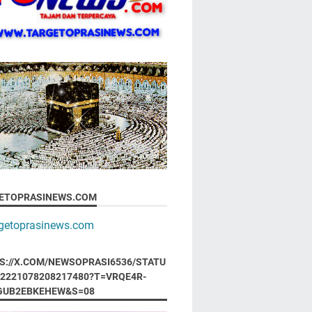
ETOPRASINEWS.COM
S://X.COM/NEWSOPRASI6536/STATU
92221078208217480?T=VRQE4R-
GUB2EBKEHEW&S=08