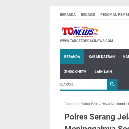
BERANDA
REDAKSI
PEDOMAN PEMBE
WWW.TARGETOPRASINEWS.COM
BERANDA
KABAR DAERAH
KA
ZINDO ONETV
LAIN-LAIN
Beranda
/
Kabar Polri
/
News Nasional
/
Polres Serang Je
Meninggalnya Se