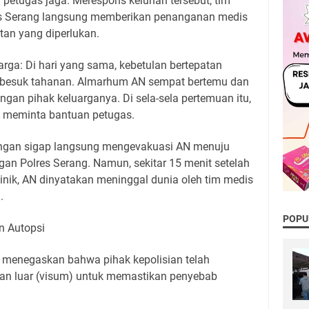
petugas jaga. Merespons keluhan tersebut, tim
res Serang langsung memberikan penanganan medis
an yang diperlukan.
arga: Di hari yang sama, kebetulan bertepatan
 besuk tahanan. Almarhum AN sempat bertemu dan
ngan pihak keluarganya. Di sela-sela pertemuan itu,
n meminta bantuan petugas.
dengan sigap langsung mengevakuasi AN menuju
ungan Polres Serang. Namun, sekitar 15 menit setelah
nik, AN dinyatakan meninggal dunia oleh tim medis
.
POPU
n Autopsi
dy menegaskan bahwa pihak kepolisian telah
n luar (visum) untuk memastikan penyebab