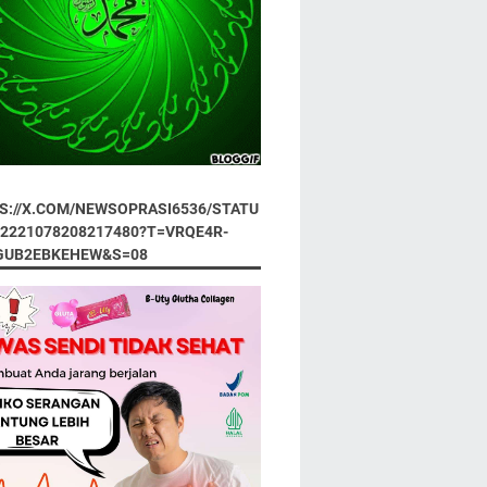
S://X.COM/NEWSOPRASI6536/STATU
92221078208217480?T=VRQE4R-
GUB2EBKEHEW&S=08