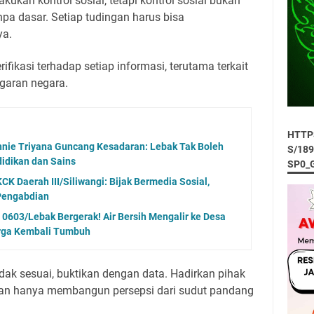
kan kontrol sosial, tetapi kontrol sosial bukan
pa dasar. Setiap tudingan harus bisa
ya.
ifikasi terhadap setiap informasi, terutama terkait
garan negara.
HTTP
nnie Triyana Guncang Kesadaran: Lebak Tak Boleh
S/18
didikan dan Sains
SP0_
CK Daerah III/Siliwangi: Bijak Bermedia Sosial,
Pengabdian
0603/Lebak Bergerak! Air Bersih Mengalir ke Desa
rga Kembali Tumbuh
dak sesuai, buktikan dengan data. Hadirkan pihak
gan hanya membangun persepsi dari sudut pandang