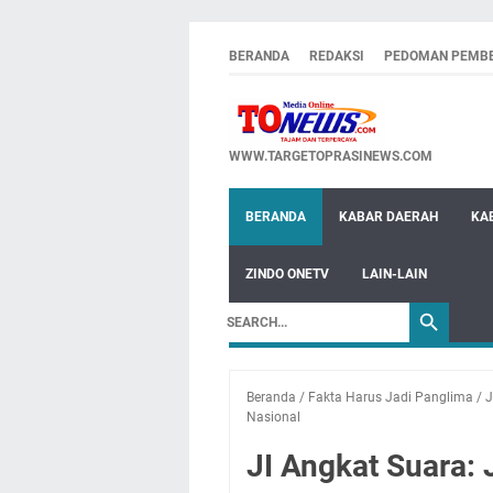
BERANDA
REDAKSI
PEDOMAN PEMBE
WWW.TARGETOPRASINEWS.COM
BERANDA
KABAR DAERAH
KA
ZINDO ONETV
LAIN-LAIN
Beranda
/
Fakta Harus Jadi Panglima
/
J
Nasional
JI Angkat Suara: