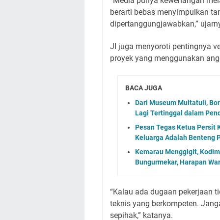
“Media punya kewenangan melaku
berarti bebas menyimpulkan tan
dipertanggungjawabkan,” ujarn
JI juga menyoroti pentingnya ver
proyek yang menggunakan ang
BACA JUGA
Dari Museum Multatuli, Bo
Lagi Tertinggal dalam Pen
Pesan Tegas Ketua Persit K
Keluarga Adalah Benteng 
Kemarau Menggigit, Kodim 
Bungurmekar, Harapan Wa
“Kalau ada dugaan pekerjaan ti
teknis yang berkompeten. Jan
sepihak,” katanya.