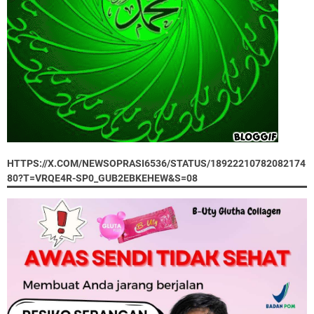
HTTPS://X.COM/NEWSOPRASI6536/STATUS/18922210782082174
80?T=VRQE4R-SP0_GUB2EBKEHEW&S=08