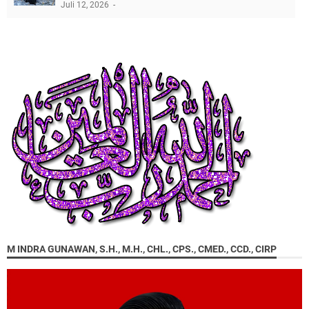
Juli 12, 2026
M INDRA GUNAWAN, S.H., M.H., CHL., CPS., CMED., CCD., CIRP