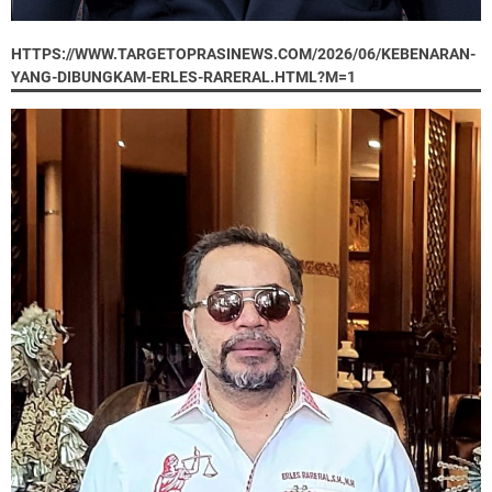
HTTPS://WWW.TARGETOPRASINEWS.COM/2026/06/KEBENARAN-
YANG-DIBUNGKAM-ERLES-RARERAL.HTML?M=1