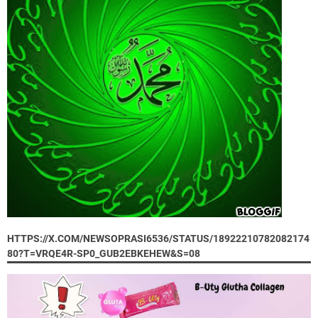
HTTPS://X.COM/NEWSOPRASI6536/STATUS/18922210782082174
80?T=VRQE4R-SP0_GUB2EBKEHEW&S=08