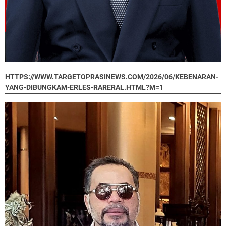
HTTPS://WWW.TARGETOPRASINEWS.COM/2026/06/KEBENARAN-
YANG-DIBUNGKAM-ERLES-RARERAL.HTML?M=1