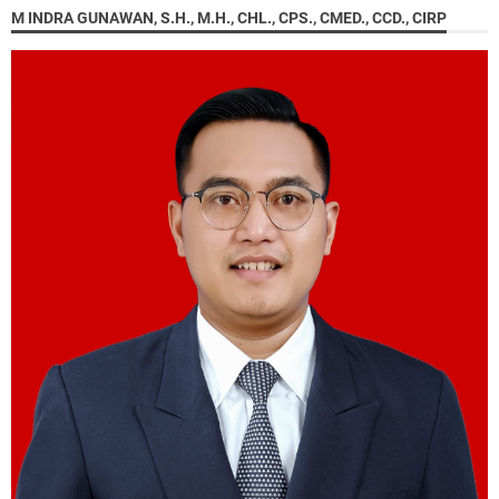
M INDRA GUNAWAN, S.H., M.H., CHL., CPS., CMED., CCD., CIRP