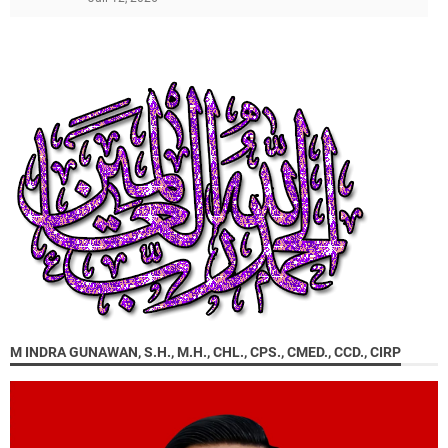
M INDRA GUNAWAN, S.H., M.H., CHL., CPS., CMED., CCD., CIRP