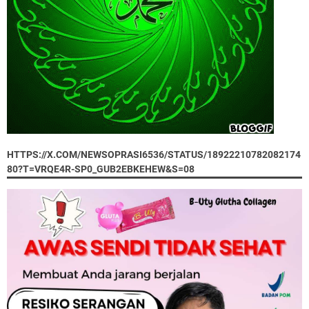
HTTPS://X.COM/NEWSOPRASI6536/STATUS/18922210782082174
80?T=VRQE4R-SP0_GUB2EBKEHEW&S=08