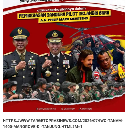
HTTPS://WWW.TARGETOPRASINEWS.COM/2026/07/IWO-TANAM-
1400-MANGROVE-DI-TANJUNG.HTML?M=1