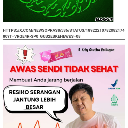
HTTPS://X.COM/NEWSOPRASI6536/STATUS/18922210782082174
80?T=VRQE4R-SP0_GUB2EBKEHEW&S=08