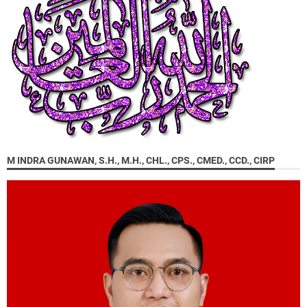
M INDRA GUNAWAN, S.H., M.H., CHL., CPS., CMED., CCD., CIRP