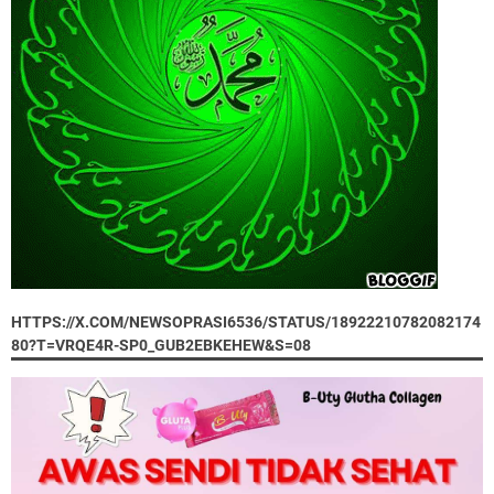
HTTPS://X.COM/NEWSOPRASI6536/STATUS/18922210782082174
80?T=VRQE4R-SP0_GUB2EBKEHEW&S=08