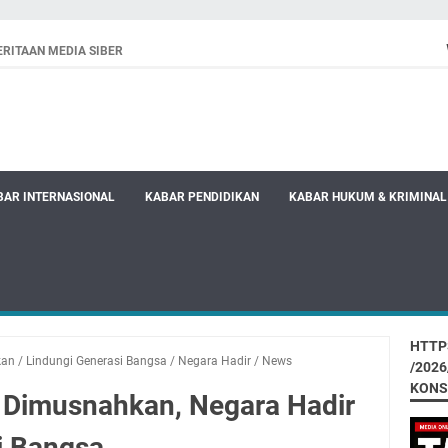
RITAAN MEDIA SIBER
BAR INTERNASIONAL
KABAR PENDIDIKAN
KABAR HUKUM & KRIMINAL
HTTP
kan
/
Lindungi Generasi Bangsa
/
Negara Hadir
/
News
/202
KONS
a Dimusnahkan, Negara Hadir
i Bangsa