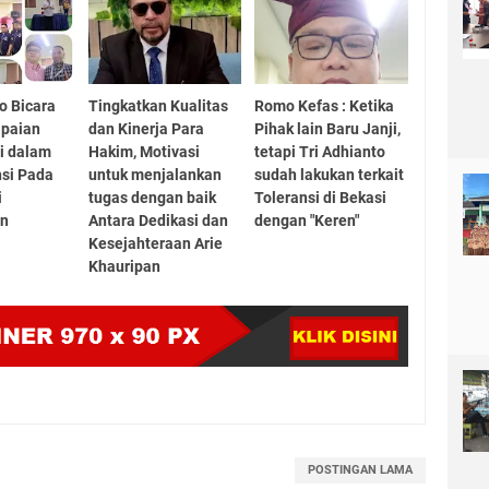
o Bicara
Tingkatkan Kualitas
Romo Kefas : Ketika
apaian
dan Kinerja Para
Pihak lain Baru Janji,
i dalam
Hakim, Motivasi
tetapi Tri Adhianto
nsi Pada
untuk menjalankan
sudah lakukan terkait
i
tugas dengan baik
Toleransi di Bekasi
an
Antara Dedikasi dan
dengan "Keren"
Kesejahteraan Arie
Khauripan
POSTINGAN LAMA