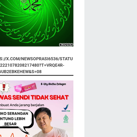
S://X.COM/NEWSOPRASI6536/STATU
92221078208217480?T=VRQE4R-
GUB2EBKEHEW&S=08