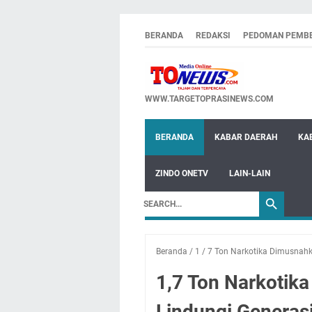
BERANDA
REDAKSI
PEDOMAN PEMBE
WWW.TARGETOPRASINEWS.COM
BERANDA
KABAR DAERAH
KA
ZINDO ONETV
LAIN-LAIN
Beranda
/
1
/
7 Ton Narkotika Dimusnah
1,7 Ton Narkotik
Lindungi Generas