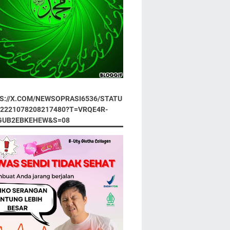
S://X.COM/NEWSOPRASI6536/STATU
92221078208217480?T=VRQE4R-
GUB2EBKEHEW&S=08