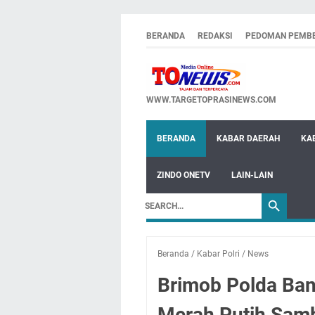
BERANDA
REDAKSI
PEDOMAN PEMBE
WWW.TARGETOPRASINEWS.COM
BERANDA
KABAR DAERAH
KA
ZINDO ONETV
LAIN-LAIN
Beranda
/
Kabar Polri
/
News
Brimob Polda Ban
Merah Putih Samb