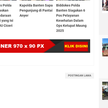
s Polda
Kapolda Banten Sapa
Biddokes Polda
askan
Pengunjung di Pantai
Banten Siagakan 6
ndaraan
Anyer
Pos Pelayanan
i yang Isi
Kesehatan Dalam
U Ciceri
Ops Ketupat Maung
2025
POSTINGAN LAMA