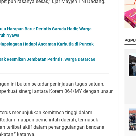
mpit pun rasanya sesak,” ujar Mayjen TNI Dadang.
u Harapan Baru: Perintis Garuda Hadir, Warga
ruh Nyawa
POPU
iapsiagaan Hadapi Ancaman Karhutla di Puncak
k Resmikan Jembatan Perintis, Warga Datarcae
an ini bukan sekadar peninjauan tugas satuan,
mperkuat sinergi antara Korem 064/MY dengan unsur
terus menunjukkan komitmen tinggi dalam
 Kodam maupun pemerintah daerah, termasuk
an terlibat aktif dalam penanggulangan bencana
akatan,” katanya.