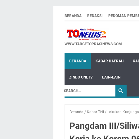
BERANDA
REDAKSI
PEDOMAN PEMBE
WWW.TARGETOPRASINEWS.COM
BERANDA
KABAR DAERAH
KA
ZINDO ONETV
LAIN-LAIN
Beranda
/
Kabar TNI
/
Lakukan Kunjunga
Pangdam III/Sili
Kerja ke Korem 