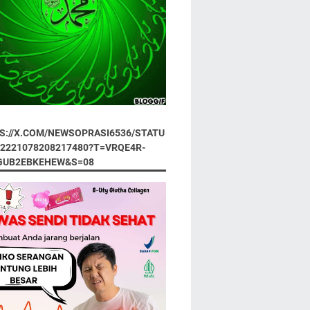
S://X.COM/NEWSOPRASI6536/STATU
92221078208217480?T=VRQE4R-
GUB2EBKEHEW&S=08