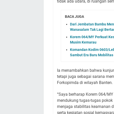
tidak ada udara, di ruangan se
BACA JUGA
Dari Jembatan Bambu Menuj
Wanasalam Tak Lagi Berta
Korem 064/MY Perkuat Kes
Musim Kemarau
Komandan Kodim 0603/Leba
Sambut Era Baru Mobilitas
Ia menambahkan bahwa kunjung
tetapi juga sebagai sarana me
Forkopimda di wilayah Banten.
“Saya berharap Korem 064/MY 
mendukung tugas-tugas pokok
menjaga stabilitas keamanan d
serta kegiatan sosial kemasyar