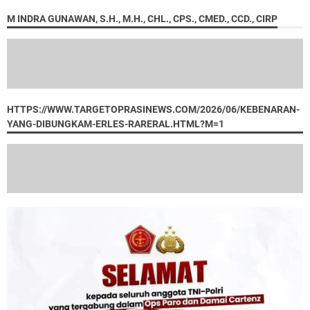
M INDRA GUNAWAN, S.H., M.H., CHL., CPS., CMED., CCD., CIRP
HTTPS://WWW.TARGETOPRASINEWS.COM/2026/06/KEBENARAN-
YANG-DIBUNGKAM-ERLES-RARERAL.HTML?M=1