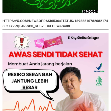
HTTPS://X.COM/NEWSOPRASI6536/STATUS/18922210782082174
80?T=VRQE4R-SP0_GUB2EBKEHEW&S=08