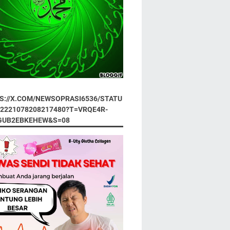
S://X.COM/NEWSOPRASI6536/STATU
92221078208217480?T=VRQE4R-
GUB2EBKEHEW&S=08