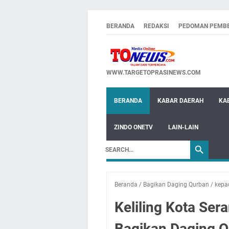
BERANDA
REDAKSI
PEDOMAN PEMBE
WWW.TARGETOPRASINEWS.COM
BERANDA
KABAR DAERAH
KA
ZINDO ONETV
LAIN-LAIN
Beranda
/
Bagikan Daging Qurban
/
kepa
Keliling Kota Se
Bagikan Daging 